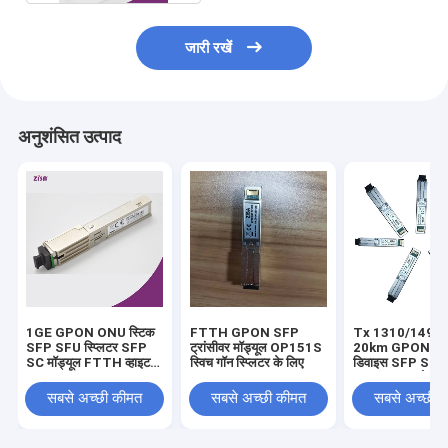
जारी रखें
अनुशंसित उत्पाद
1GE GPON ONU स्टिक
FTTH GPON SFP
Tx 1310/1490
SFP SFU स्प्लिटर SFP
ट्रांसीवर मॉड्यूल OP151S
20km GPON O
SC मॉड्यूल FTTH व्हाइट
स्विच गॉन स्प्लिटर के लिए
डिवाइस SFP SC ट्र
3.3V DC ZISA
Gpon OLT के लि
सबसे अच्छी कीमत
सबसे अच्छी कीमत
सबसे अच्छी 