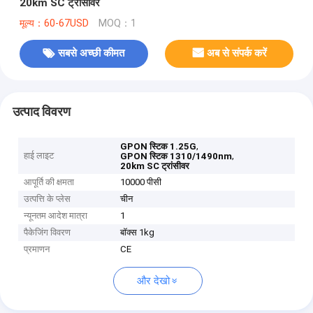
20km SC ट्रांसीवर
मूल्य：60-67USD
MOQ：1
सबसे अच्छी कीमत
अब से संपर्क करें
उत्पाद विवरण
,
GPON स्टिक 1.25G
हाई लाइट
,
GPON स्टिक 1310/1490nm
20km SC ट्रांसीवर
आपूर्ति की क्षमता
10000 पीसी
उत्पत्ति के प्लेस
चीन
न्यूनतम आदेश मात्रा
1
पैकेजिंग विवरण
बॉक्स 1kg
प्रमाणन
CE
और देखो